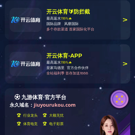
InputIfRequiredByConfig() 
+9941728

System.Web.ValidateRequestExecu
tionStep.System.Web.HttpApplica
tion.IExecutionStep.Execute() 
+37

System.Web.HttpApplication.Exec
uteStepImpl(IExecutionStep 
step) +48

System.Web.HttpApplication.Exec
uteStep(IExecutionStep step, 
Boolean& 
版本信息:
Microsoft .NET Framework 版本:4.0.30319; ASP.NET 版本:4.7.4136.0
爱游戏官网入口_爱游戏中国
|
米兰体育(中国区)体育官方网站
|
安博在线平台
|
好博官方
网站
|
leyu
|
半岛平台网站登录入口
|
星空在线平台
|
leyu
|
韦德网站
|