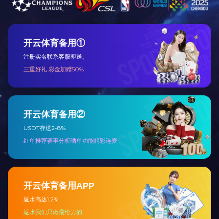
李志文，1956年12月出生，中共党员，高级会计师、中国资深注册会计师、注册税务
省注册会计师协会常务理事、济宁市社会组织联合会副会长、济宁市工商联执委
会计师行业党委副书记等职。李志文自1992…
诚信中执业 创新中提升 --ld体育(中国)长恒信资产评估公司项
2017/5/22 10:28:48
0人评论
1767次浏览
刘秋杰，女，1975年4月出生，中国注册会计师、注册资产评估师、注册税务师，
经理。1998年从ld体育(中国)财经大学毕业后，她就职于长恒信资产评估公司
名只掌握书本理论知识的大学生成长为一位可…
ld体育平台成立PPP研究中心发布《PPP理论研讨与实务操作》 
2017/4/10 19:08:26
0人评论
1727次浏览
ld体育平台成立PPP研究中心发布《PPP理论研讨与实务操作》 助力全国PPP
作（PPP）参与各方，进一步解决PPP实施热点和难点问题，ld体育平台结合当前
ld体育平台内部各领域…
招聘公告
2017/3/30 8:19:52
0人评论
1938次浏览
经ld体育平台董事会研究决定，2017年计划招聘3名测绘工程（大地测量）专业