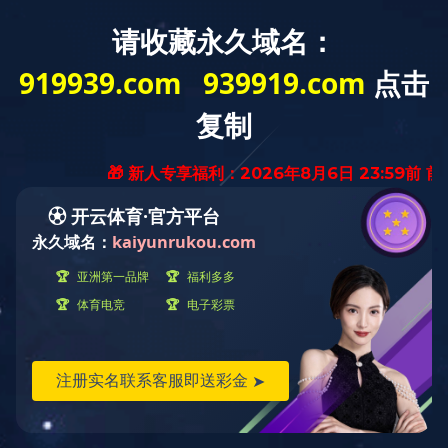
ld体育平台
首页
关于我们
服务范围
经典